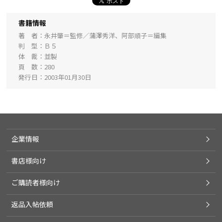
書籍情報
著 者
永井肇＝監修／蒲澤秀洋、阿部順子＝編集
判 型
Ｂ５
体 裁
並製
頁 数
280
発行日
2003年01月30日
企業情報
書店様向け
ご購読者様向け
返品入帖依頼