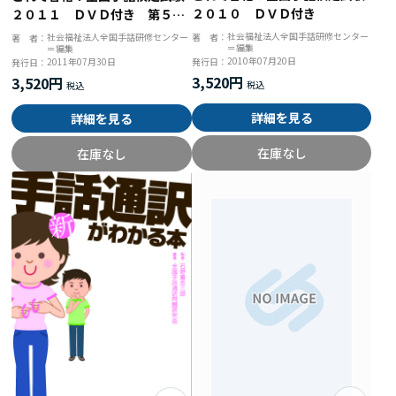
２０１０ ＤＶＤ付き
２０１１ ＤＶＤ付き 第５回
全国手話検定試験解答集
社会福祉法人全国手話研修センター
社会福祉法人全国手話研修センター
著 者：
著 者：
＝編集
＝編集
2010年07月20日
2011年07月30日
発行日：
発行日：
3,520円
3,520円
詳細を見る
詳細を見る
在庫なし
在庫なし