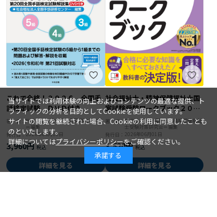
これで合格！２０２６ 全国手
社会福祉士・精神保健福祉士国
当サイトでは利用体験の向上およびコンテンツの最適な提供、ト
話検定試験 ＤＶＤ付き
家試験受験ワークブック２０２
ラフィックの分析を目的としてCookieを使用しています。
７ 共通科目
サイトの閲覧を継続された場合、Cookieの利用に同意したことも
社会福祉法人全国手話研修センター
中央法規社会福祉士・精神保健福祉
著 者：
著 者：
＝編集
士受験対策研究会＝編集
のといたします。
2026年06月10日
2026年06月01日
発行日：
発行日：
詳細については
プライバシーポリシー
をご確認ください。
3,960円
3,520円
承諾する
詳細を見る
詳細を見る
カートに入れる
カートに入れる