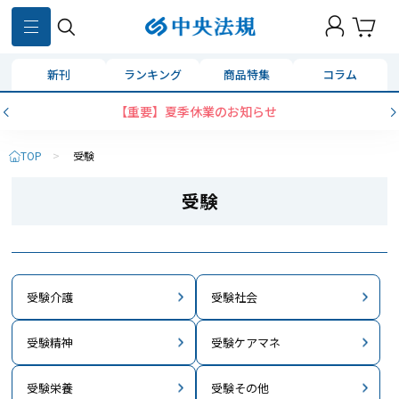
新刊
ランキング
商品特集
コラム
コンビニ決済に「セブンイレブン」を追加いたしま
TOP
>
受験
受験
受験介護
受験社会
受験精神
受験ケアマネ
受験栄養
受験その他