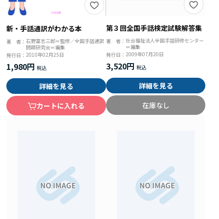
第３回全国手話検定試験解答集
新・手話通訳がわかる本
社会福祉法人全国手話研修センター
著 者：
石野富志三郎＝監修／全国手話通訳
著 者：
＝編集
問題研究会＝編集
2009年07月20日
発行日：
2010年02月25日
発行日：
3,520円
1,980円
詳細を見る
詳細を見る
在庫なし
カートに入れる