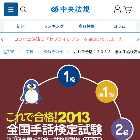
新刊
ランキング
商品特集
コラム
コンビニ決済に「セブンイレブン」を追加いたしました
TOP
>
受験
>
受験その他
>
これで合格！２０１３ 全国手話検定