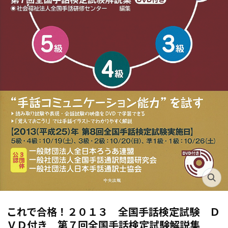
これで合格！２０１３ 全国手話検定試験 Ｄ
ＶＤ付き 第７回全国手話検定試験解説集