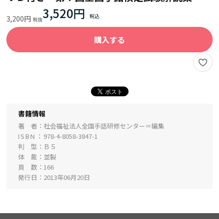
3,520円
3,200円
購入する
書籍情報
著 者
社会福祉法人全国手話研修センター＝編集
ISBN
978-4-8058-3847-1
判 型
Ｂ５
体 裁
並製
頁 数
166
発行日
2013年06月20日