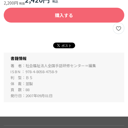
2,200円
購入する
書籍情報
著 者
社会福祉法人全国手話研修センター＝編集
ISBN
978-4-8058-4758-9
判 型
Ｂ５
体 裁
並製
頁 数
88
発行日
2007年09月01日