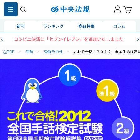
新刊
ランキング
商品特集
コラム
コンビニ決済に「セブンイレブン」を追加いたしました
TOP
>
受験
>
受験その他
>
これで合格！２０１２ 全国手話検定