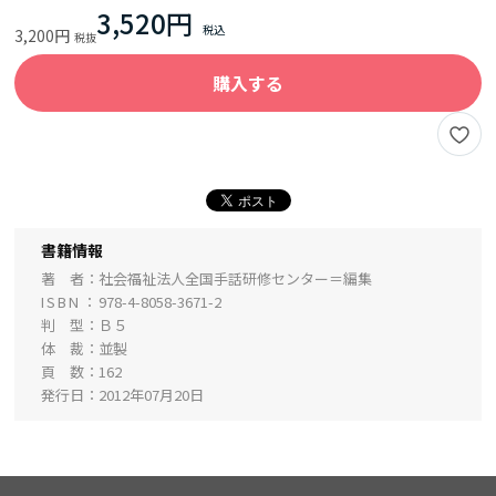
3,520円
3,200円
購入する
書籍情報
著 者
社会福祉法人全国手話研修センター＝編集
ISBN
978-4-8058-3671-2
判 型
Ｂ５
体 裁
並製
頁 数
162
発行日
2012年07月20日