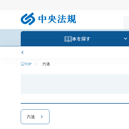
本を探す
TOP
>
六法
六法