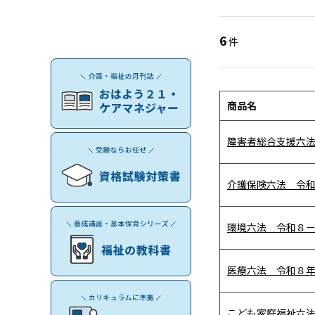
6
件
商品名
障害者総合支援六
介護保険六法 令
環境六法 令和８
医療六法 令和８
こども家庭福祉六