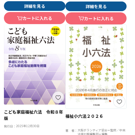
詳細を見る
詳細を見る
カートに入れる
カートに入れる
こども家庭福祉六法 令和８年
福祉小六法２０２６
版
2025年12月30日
発行日：
大阪ボランティア協会＝監修／中央
著 者：
法規出版編集部＝編集