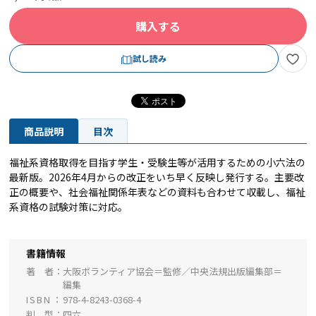
購入する
試し読み
商品説明
目次
福祉系資格取得を目指す学生・受験生等が活用するための小六法の
最新版。2026年4月からの改正をいち早く反映し発行する。主要改
正の概要や、社会福祉関係年表などの資料も合わせて収載し、福祉
系資格の試験対策に対応。
書籍情報
著 者
大阪ボランティア協会＝監修／中央法規出版編集部＝
編集
ISBN
978-4-8243-0368-4
判 型
四六