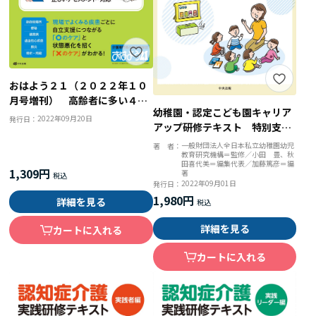
おはよう２１（２０２２年１０
月号増刊） 高齢者に多い４０
幼稚園・認定こども園キャリア
疾患のケア○と× 基本の医学
2022年09月20日
発行日：
アップ研修テキスト 特別支援
知識と正しいアセスメント・対
教育
応
一般財団法人全日本私立幼稚園幼児
著 者：
教育研究機構＝監修／小田 豊、秋
田喜代美＝編集代表／加藤篤彦＝編
1,309円
著
2022年09月01日
発行日：
1,980円
詳細を見る
詳細を見る
カートに入れる
カートに入れる