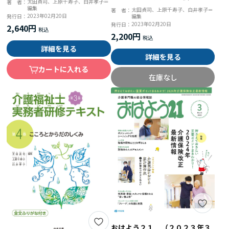
太田貞司、上原千寿子、白井孝子＝
著 者：
版
編集
太田貞司、上原千寿子、白井孝子＝
著 者：
2023年02月20日
編集
発行日：
2023年02月20日
発行日：
2,640円
2,200円
詳細を見る
詳細を見る
カートに入れる
在庫なし
おはよう２１ （２０２３年３