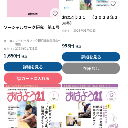
おはよう２１ （２０２３年２
月号）
ソーシャルワーク研究 第１号
2023年01月01日
発行日：
ソーシャルワーク研究編集委員会＝
著 者：
995円
編集
2023年01月31日
発行日：
1,650円
詳細を見る
詳細を見る
在庫なし
カートに入れる