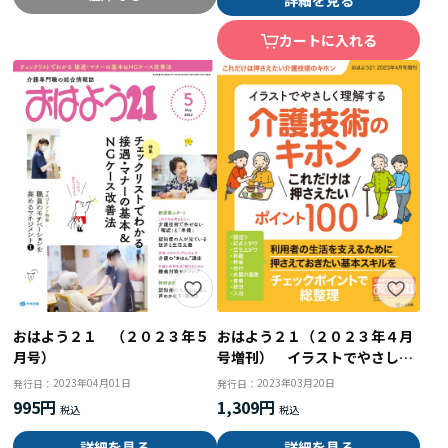
詳細を見る
カートに入れる
おはよう２１ （２０２３年５
おはよう２１（２０２３年４月
月号）
号増刊） イラストでやさしく
理解する介護技術のキホン こ
2023年04月01日
2023年03月20日
発行日：
発行日：
れだけは押さえたいポイント１
995円
1,309円
００
詳細を見る
詳細を見る