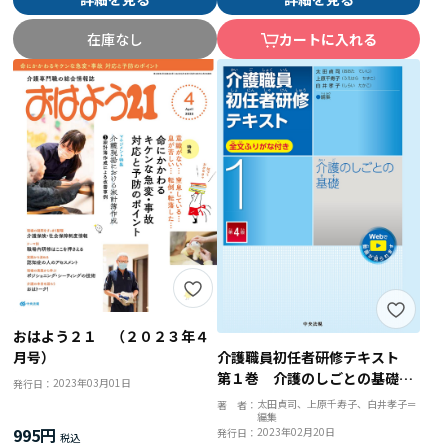
在庫なし
カートに入れる
おはよう２１ （２０２３年４
月号）
介護職員初任者研修テキスト
第１巻 介護のしごとの基礎
2023年03月01日
発行日：
第４版
太田貞司、上原千寿子、白井孝子＝
著 者：
編集
995円
2023年02月20日
発行日：