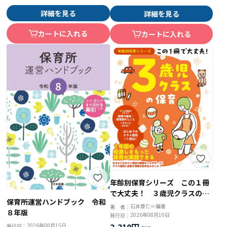
詳細を見る
詳細を見る
カートに入れる
カートに入れる
年齢別保育シリーズ この１冊
で大丈夫！ ３歳児クラスの保
保育所運営ハンドブック 令和
育
石井章仁＝編著
著 者：
８年版
2026年08月10日
発行日：
2,310円
2026年08月15日
発行日：