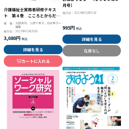
月号）
介護福祉士実務者研修テキス
2023年02月01日
発行日：
ト 第４巻 こころとからだの
しくみ 第３版
太田貞司、上原千寿子、白井孝子＝
著 者：
995円
編集
2023年02月20日
発行日：
3,080円
詳細を見る
詳細を見る
在庫なし
カートに入れる