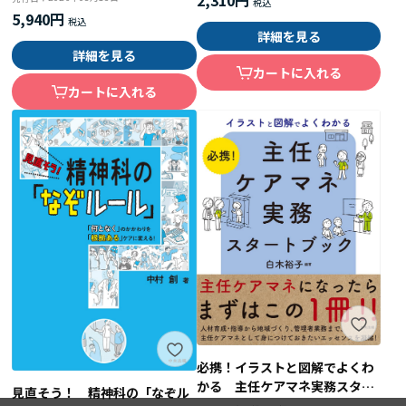
5,940円
詳細を見る
詳細を見る
カートに入れる
カートに入れる
必携！イラストと図解でよくわ
かる 主任ケアマネ実務スター
見直そう！ 精神科の「なぞル
トブック