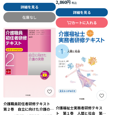
2,860円
詳細を見る
詳細を見る
在庫なし
カートに入れる
介護職員初任者研修テキスト
介護福祉士実務者研修テキス
第２巻 自立に向けた介護の実
ト 第１巻 人間と社会 第４
際 第３版