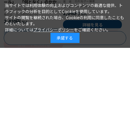
白木裕子＝編著
ール」 「何となく」のかかわ
著 者：
当サイトでは利用体験の向上およびコンテンツの最適な提供、ト
2026年08月10日
発行日：
りを「根拠ある」ケアに変え
中村 創＝著
著 者：
ラフィックの分析を目的としてCookieを使用しています。
2,640円
る！
2026年08月10日
発行日：
サイトの閲覧を継続された場合、Cookieの利用に同意したことも
2,420円
のといたします。
詳細を見る
詳細については
プライバシーポリシー
をご確認ください。
詳細を見る
カートに入れる
承諾する
商品を絞り込む
カートに入れる