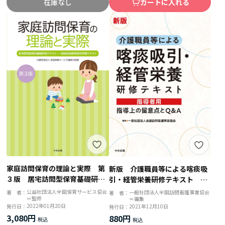
カートに入れる
在庫なし
家庭訪問保育の理論と実際 第
新版 介護職員等による喀痰吸
３版 居宅訪問型保育基礎研修
引・経管栄養研修テキスト 指
テキスト・一般型家庭訪問保育
導者用 指導上の留意点とＱ＆
公益社団法人全国保育サービス協会
一般社団法人全国訪問看護事業協会
著 者：
著 者：
＝監修
＝編集
学習テキスト
Ａ
2022年01月20日
2021年12月10日
発行日：
発行日：
3,080円
880円