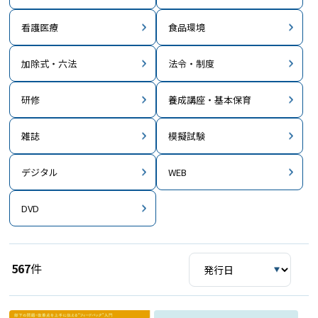
看護医療
食品環境
加除式・六法
法令・制度
研修
養成講座・基本保育
雑誌
模擬試験
デジタル
WEB
DVD
567
件