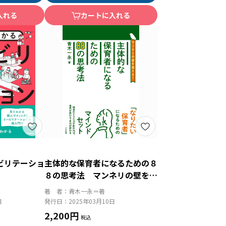
入れる
カートに入れる
ビリテーショ
主体的な保育者になるための８
８の思考法 マンネリの壁を超
える！
著 者：
青木一永＝著
日
発行日：
2025年03月10日
2,200円