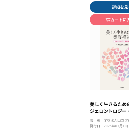
詳細を見
カートに
美しく生きるた
ジェロントロジー
著 者：
学校法人山野学
発行日：
2025年03月10