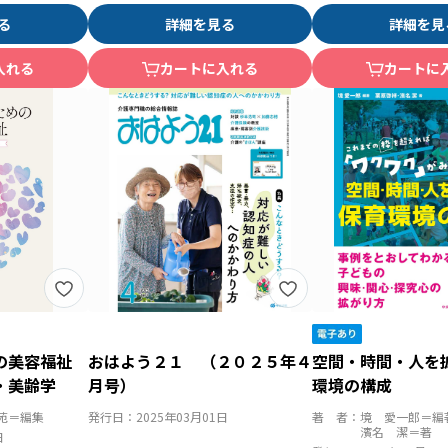
る
詳細を見る
詳細を見
入れる
カートに入れる
カートに
めの美容福祉
おはよう２１ （２０２５年４
空間・時間・人を
・美齢学
月号）
環境の構成
苑＝編集
発行日：
2025年03月01日
著 者：
境 愛一郎＝編
濱名 潔＝著
日