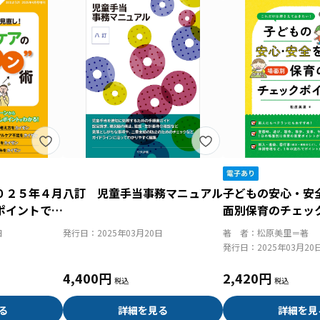
０２５年４月
八訂 児童手当事務マニュアル
子どもの安心・安
ポイントで見
面別保育のチェッ
ケア“カイゼ
日
発行日：
2025年03月20日
著 者：
松原美里＝著
発行日：
2025年03月20
4,400円
2,420円
る
詳細を見る
詳細を見