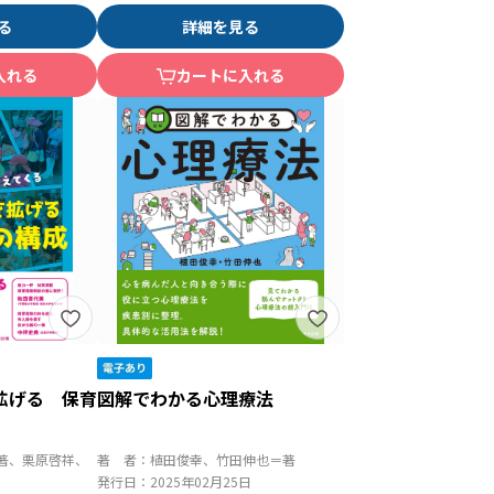
る
詳細を見る
入れる
カートに入れる
拡げる 保育
図解でわかる心理療法
著、栗原啓祥、
著 者：
植田俊幸、竹田伸也＝著
発行日：
2025年02月25日