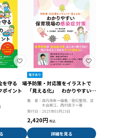
全を守る 場
予防策・対応策をイラストで
クポイント
「見える化」 わかりやすい保
育現場の感染症対策
著 者：
森内浩幸＝編著／是松聖悟、並
木由美江、西村直子＝著
日
発行日：
2025年03月15日
2,420円
る
詳細を見る