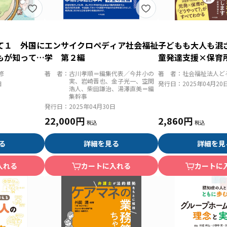
て１ 外国に
エンサイクロペディア社会福祉
子どもも大人も混
もが知ってほ
学 第２編
童発達支援×保育
創るインクルーシ
修
著 者：
古川孝順＝編集代表／今井小の
著 者：
社会福祉法人ど
実、岩崎晋也、金子光一、空閑
日
発行日：
2025年04月20
浩人、柴田謙治、湯澤直美＝編
集幹事
発行日：
2025年04月30日
22,000円
2,860円
る
詳細を見る
詳細を見
入れる
カートに入れる
カートに