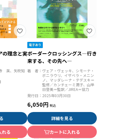
アの理念と実
ボーダークロッシングス―行き
来する、その先へ―
寺 英、矢吹知
著 者：
ヴェア・ヴェッキ、シモーナ・
ボニラウリ、イザベラ・メニン
ノ、マッダレーナ・テデスキ＝
日
監修／カンチェーミ潤子、山岸
日登美＝監訳／JIREA＝協力
発行日：
2025年03月30日
6,050円
る
詳細を見る
入れる
カートに入れる