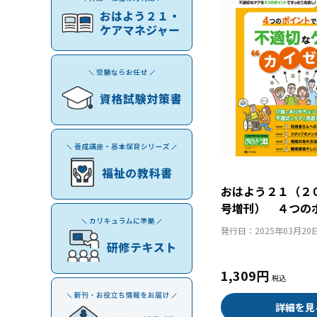
おはよう２１（２
号増刊） ４つの
直し！ 不適切な
発行日：
2025年03月20
ン”術
1,309円
詳細を見