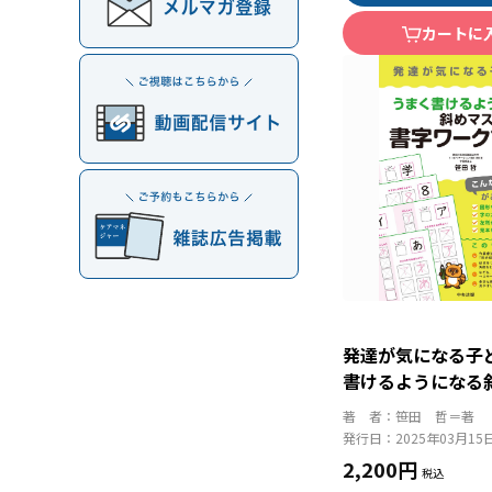
カートに
発達が気になる子
書けるようになる
ワークブック ひ
著 者：
笹田 哲＝著
カナ・数字・漢字
発行日：
2025年03月15
2,200円