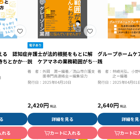
える 認知症
弁護士が法的根拠をもとに解
グループホームケ
持ちとかかわ
説 ケアマネの業務範囲がちゃ
践
んとわかる本
著 者：
外岡 潤＝編著／流山市介護支
著 者：
林崎光弘、小野
援専門員連絡会＝編集協力
之＝編著
日
発行日：
2025年04月10日
発行日：
2025年04月01
2,420円
2,640円
る
詳細を見る
詳細を見
入れる
カートに入れる
カートに