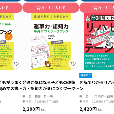
入れる
カートに入れる
カートに
どもがうまく
発達が気になる子どもの運筆
図解でわかるリハ
斜めマス書字
力・認知力が身につくワークブ
ン
らがな・カタ
ック
著 者：
笹田 哲＝著
著 者：
川手信行＝編著
日
発行日：
2025年03月15日
発行日：
2025年03月15
2,200円
2,420円