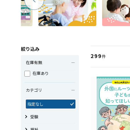
絞り込み
299
件
在庫有無
在庫あり
カテゴリ
指定なし
受験
福祉