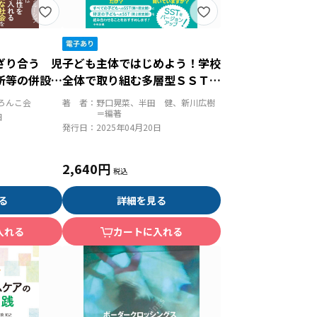
ざり合う 児
子ども主体ではじめよう！学校
所等の併設で
全体で取り組む多層型ＳＳＴ
ブ保育
気になる子が複数いる学級・学
ろんこ会
著 者：
野口晃菜、半田 健、新川広樹
校が変わる
＝編著
日
発行日：
2025年04月20日
2,640円
る
詳細を見る
入れる
カートに入れる