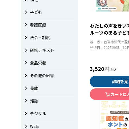
子ども
看護医療
わたしの声をきい
ルーツのある子ど
法令・制度
しいこと
著 者：
吉富志津代＝監
発行日：
2025年05月10
研修テキスト
食品栄養
3,520円
その他の図書
詳細を見
養成
カートに
雑誌
デジタル
WEB