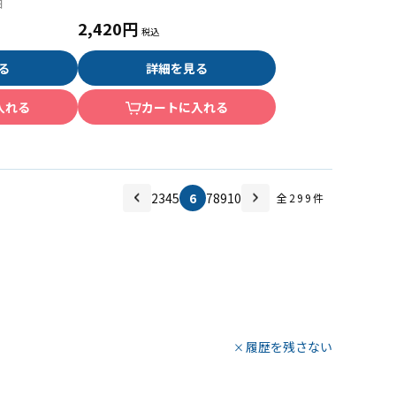
日
2,420円
る
詳細を見る
入れる
カートに入れる
2
3
4
5
6
7
8
9
10
全
299
件
履歴を残さない