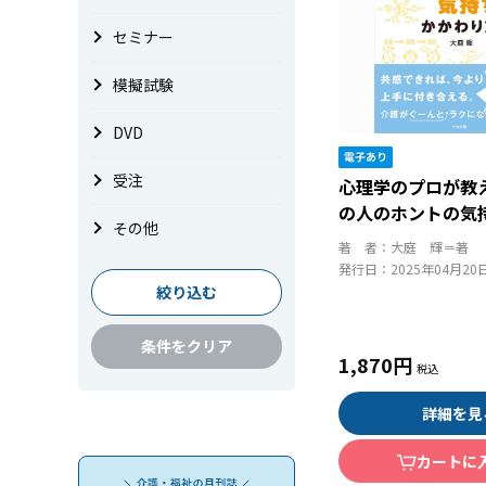
セミナー
模擬試験
DVD
受注
心理学のプロが教
の人のホントの気
その他
り方
著 者：
大庭 輝＝著
発行日：
2025年04月20
絞り込む
条件をクリア
1,870円
詳細を見
カートに