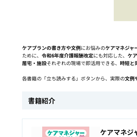
ケアプランの書き方や文例
にお悩みの
ケアマネジャ
ために、
令和6年度介護報酬改定
にも対応した、
ケ
居宅・施設
それぞれの現場で即活用できる、
時短と
各書籍の「立ち読みする」ボタンから、実際の
文例
書籍紹介
ケアマネジ