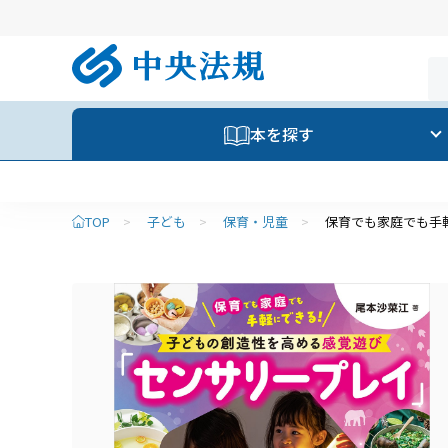
本を探す
TOP
>
子ども
>
保育・児童
>
保育でも家庭でも手