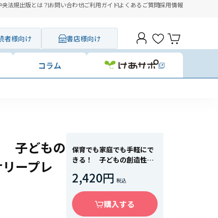
中央法規出版とは？
お問い合わせ
ご利用ガイド
よくあるご質問
採用情報
読者様向け
書店様向け
コラム
！ 子どもの
保育でも家庭でも手軽にで
きる！ 子どもの創造性を
サリープレ
高める感覚遊び「センサリ
2,420円
ープレイ」
購入する