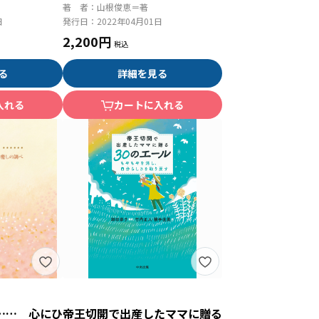
法 改訂版 親も子も楽になる
著 者：
山根俊恵＝著
日
発行日：
2022年04月01日
2,200円
る
詳細を見る
入れる
カートに入れる
…… 心にひ
帝王切開で出産したママに贈る