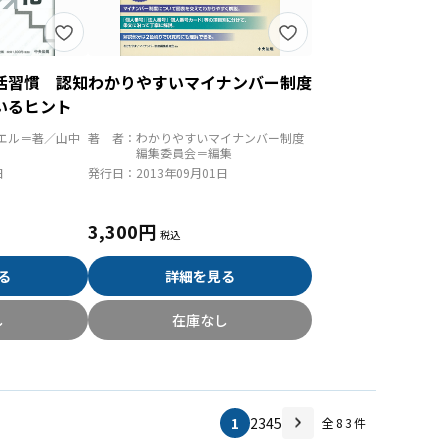
活習慣 認知
わかりやすいマイナンバー制度
いるヒント
エル＝著／山中
著 者：
わかりやすいマイナンバー制度
編集委員会＝編集
日
発行日：
2013年09月01日
3,300円
る
詳細を見る
し
在庫なし
1
2
3
4
5
全
83
件