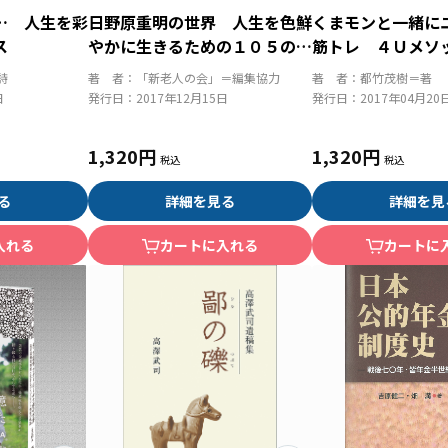
… 人生を彩
日野原重明の世界 人生を色鮮
くまモンと一緒に
ス
やかに生きるための１０５の言
筋トレ ４Ｕメソ
葉
るアンチエイジン
詩
著 者：
「新老人の会」＝編集協力
著 者：
都竹茂樹＝著
日
発行日：
2017年12月15日
発行日：
2017年04月20
1,320円
1,320円
る
詳細を見る
詳細を見
入れる
カートに入れる
カートに