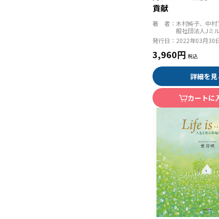
貢献
著 者：
木村純子、中村
般社団法人Jミ
発行日：
2022年03月30
3,960円
詳細を見
カートに