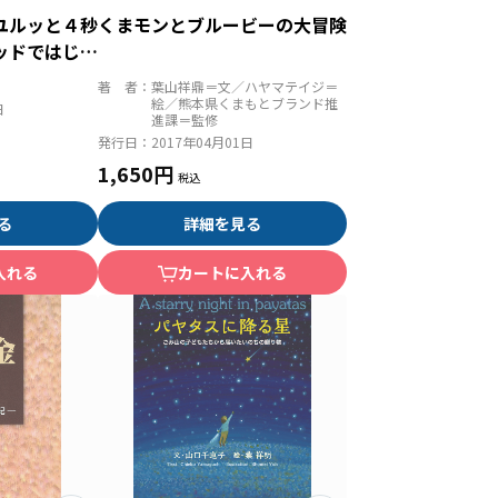
ユルッと４秒
くまモンとブルービーの大冒険
ッドではじめ
グ
著 者：
葉山祥鼎＝文／ハヤマテイジ＝
絵／熊本県くまもとブランド推
日
進課＝監修
発行日：
2017年04月01日
1,650円
る
詳細を見る
入れる
カートに入れる