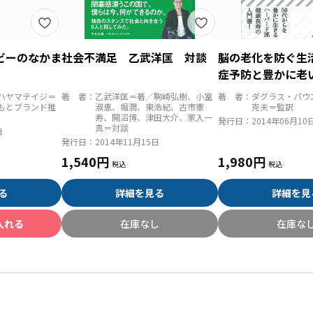
ビーのなかま
社会不満足 乙武洋匡 対談
脳の老化を防ぐ生
症予防と豊かに老
ハヤマテイジ＝
著 者：
乙武洋匡＝著／駒崎弘樹、小室
著 者：
ダグラス・パウ
もとブランド推
淑恵、堀潤、東浩紀、古市憲
克夫＝監訳
寿、開沼博、津田大介、家入一
発行日：
2014年06月10
真＝対談
日
発行日：
2014年11月15日
1,540円
1,980円
る
詳細を見る
詳細を見
入れる
在庫なし
在庫な