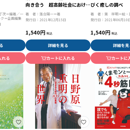
向き合う 超高齢社会における
びく癒しの調べ
新しい成長
丁次＝編著／一
著 者：
落合陽一＝著
著 者：
葉 祥明＝絵・
ルク＝企画編集
発行日：
2021年12月15日
発行日：
2021年06月10
日
1,540円
1,540円
る
詳細を見る
詳細を見
入れる
カートに入れる
カートに