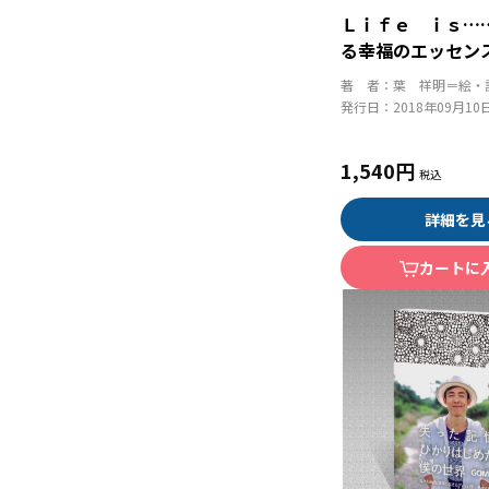
Ｌｉｆｅ ｉｓ…
る幸福のエッセン
著 者：
葉 祥明＝絵・
発行日：
2018年09月10
1,540円
詳細を見
カートに