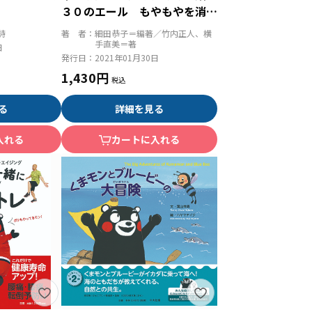
３０のエール もやもやを消
し、自分らしさを取り戻す
詩
著 者：
細田恭子＝編著／竹内正人、横
手直美＝著
日
発行日：
2021年01月30日
1,430円
る
詳細を見る
入れる
カートに入れる