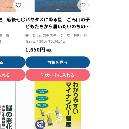
史 戦後七〇
パヤタスに降る星 ごみ山の子
どもたちから届いたいのちの贈
り物
満＝著
著 者：
山口千恵子＝文／葉 祥明＝絵
日
発行日：
2016年02月14日
1,650円
る
詳細を見る
入れる
カートに入れる