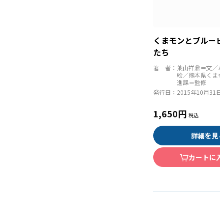
くまモンとブルー
たち
著 者：
葉山祥鼎＝文／
絵／熊本県くま
進課＝監修
発行日：
2015年10月31
1,650円
詳細を見
カートに