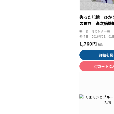
失った記憶 ひか
の世界 高次脳機
るディジュリドゥ
著 者：
ＧＯＭＡ＝著
発行日：
2016年08月01
1,760円
詳細を見
カートに