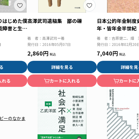
りはじめた僕
高澤武司遺稿集 鄙の礫
日本公的年金制度
能障害と生き
年・皆年金半世紀
奏者の軌跡
著 者：
高澤武司＝著
著 者：
吉原健二、畑 
日
発行日：
2016年05月07日
発行日：
2016年02月20
2,860円
7,040円
る
詳細を見る
詳細を見
入れる
カートに入れる
カートに