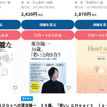
伸也＝著
著 者：
井上嘉孝＝編著
著 者：
野澤和弘＝著
日
発行日：
2023年11月30日
発行日：
2023年09月10
2,420円
1,870円
る
詳細を見る
詳細を見
入れる
カートに入れる
カートに
ＳＤＧｓへの
落合陽一 ３４歳、「老い」と
Ｈｅａｒｔ ｉｓ