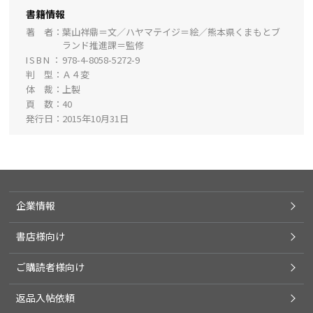
書籍情報
著 者
葉山祥鼎＝文／ハヤマテイジ＝絵／熊本県くまもとブ
ランド推進課＝監修
ISBN
978-4-8058-5272-9
判 型
Ａ４変
体 裁
上製
頁 数
40
発行日
2015年10月31日
企業情報
書店様向け
ご購読者様向け
返品入帖依頼