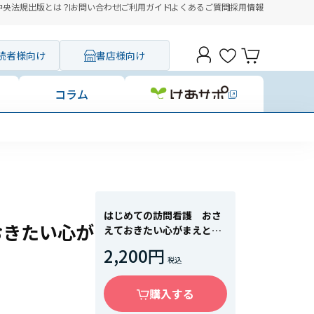
中央法規出版とは？
お問い合わせ
ご利用ガイド
よくあるご質問
採用情報
読者様向け
書店様向け
コラム
はじめての訪問看護 おさ
おきたい心が
えておきたい心がまえと仕
事術
2,200円
購入する