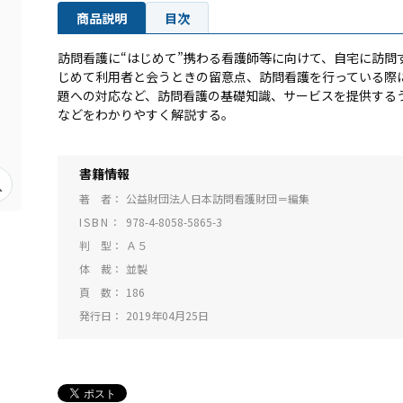
商品説明
目次
訪問看護に“はじめて”携わる看護師等に向けて、自宅に訪問
じめて利用者と会うときの留意点、訪問看護を行っている際
題への対応など、訪問看護の基礎知識、サービスを提供する
などをわかりやすく解説する。
書籍情報
著 者
公益財団法人日本訪問看護財団＝編集
ISBN
978-4-8058-5865-3
判 型
Ａ５
体 裁
並製
頁 数
186
発行日
2019年04月25日