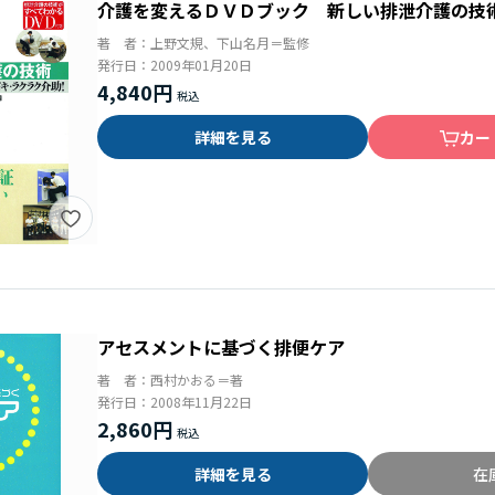
介護を変えるＤＶＤブック 新しい排泄介護の技
著 者：
上野文規、下山名月＝監修
発行日：
2009年01月20日
4,840円
詳細を見る
カー
アセスメントに基づく排便ケア
著 者：
西村かおる＝著
発行日：
2008年11月22日
2,860円
詳細を見る
在