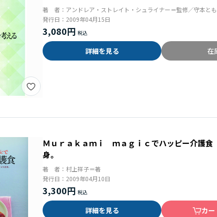
著 者：
アンドレア・ストレイト・シュライナー＝監修／守本とも
発行日：
2009年04月15日
3,080円
詳細を見る
在
Ｍｕｒａｋａｍｉ ｍａｇｉｃでハッピー介護食
身。
著 者：
村上祥子＝著
発行日：
2009年04月10日
3,300円
詳細を見る
カー