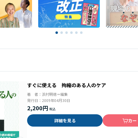
すぐに使える 拘縮のある人のケア
著 者：
浜村明徳＝編集
発行日：
2009年04月30日
2,200円
詳細を見る
カー