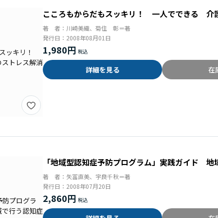
こころもからだもスッキリ！ 一人でできる 介
著 者：
川崎美織、菊住 彰＝著
発行日：
2008年08月01日
1,980円
詳細を見る
在
「地域型認知症予防プログラム」実践ガイド 地
著 者：
矢冨直美、宇良千秋＝著
発行日：
2008年07月20日
2,860円