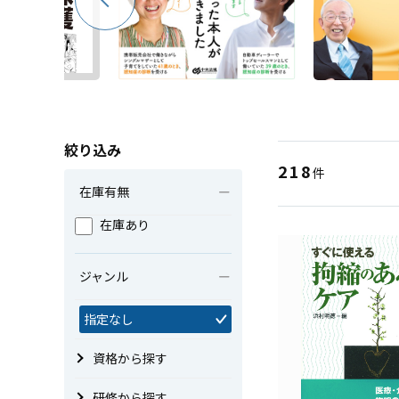
絞り込み
218
件
在庫有無
在庫あり
ジャンル
指定なし
資格から探す
研修から探す