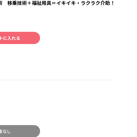
術 移乗技術＋福祉用具＝イキイキ・ラクラク介助！
トに入れる
庫なし