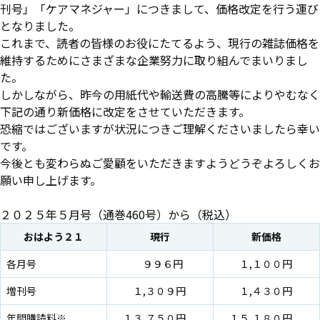
刊号」「ケアマネジャー」につきまして、価格改定を行う運び
となりました。
これまで、読者の皆様のお役にたてるよう、現行の雑誌価格を
維持するためにさまざまな企業努力に取り組んでまいりまし
た。
しかしながら、昨今の用紙代や輸送費の高騰等によりやむなく
下記の通り新価格に改定をさせていただきます。
恐縮ではございますが状況につきご理解くださいましたら幸い
です。
今後とも変わらぬご愛顧をいただきますようどうぞよろしくお
願い申し上げます。
２０２５年５月号（通巻460号）から（税込）
おはよう２１
現行
新価格
各月号
９９６円
１,１００円
増刊号
１,３０９円
１,４３０円
年間購読料※
１３,７５０円
１５,１８０円