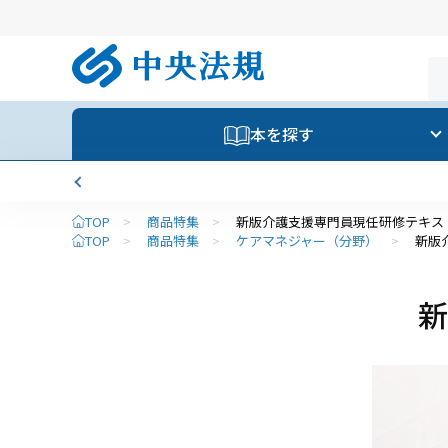
本を探す
TOP
>
商品特集
>
新版介護支援専門員現任研修テキス
TOP
>
商品特集
>
ケアマネジャー（分野）
>
新版
新