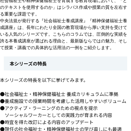
社会福祉士や精神保健福祉士を育成する教育現場において、「ど
のテキストを使用するのか」はシラバス作成や授業の質を左右す
る重要な課題です。
中央法規が発行する『社会福祉士養成講座』『精神保健福祉士養
成講座』は、長年にわたり全国の教育現場から厚い支持を受けて
いる人気のシリーズです。こちらのコラムでは、圧倒的な実績を
誇る本養成講座が選ばれる理由と、最新版ならではの魅力、そし
て授業・講義での具体的な活用法の一例をご紹介します。
本シリーズの特長
本シリーズの特長を以下に挙げてみます。
●社会福祉士・精神保健福祉士 養成カリキュラムに準拠
●養成施設での授業時間を考慮した活用しやすいボリューム
●アクティブ・ラーニングのための視点を提示
ソーシャルワーカーとしての実践力が育まれる内容
●時宜を得た改訂による内容のアップデート
●現任の社会福祉士・精神保健福祉士の学び直しにも最適