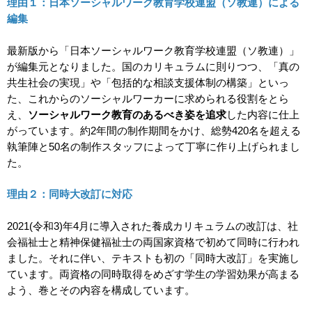
理由１：日本ソーシャルワーク教育学校連盟（ソ教連）による
編集
最新版から「日本ソーシャルワーク教育学校連盟（ソ教連）」
が編集元となりました。国のカリキュラムに則りつつ、「真の
共生社会の実現」や「包括的な相談支援体制の構築」といっ
た、これからのソーシャルワーカーに求められる役割をとら
え、
ソーシャルワーク教育のあるべき姿を追求
した内容に仕上
がっています。約2年間の制作期間をかけ、総勢420名を超える
執筆陣と50名の制作スタッフによって丁寧に作り上げられまし
た。
理由２：同時大改訂に対応
2021(令和3)年4月に導入された養成カリキュラムの改訂は、社
会福祉士と精神保健福祉士の両国家資格で初めて同時に行われ
ました。それに伴い、テキストも初の「同時大改訂」を実施し
ています。両資格の同時取得をめざす学生の学習効果が高まる
よう、巻とその内容を構成しています。