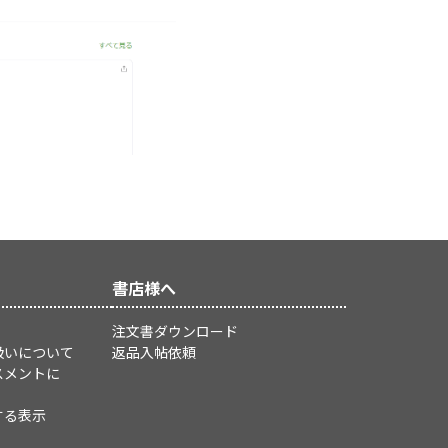
書店様へ
注文書ダウンロード
扱いについて
返品入帖依頼
スメントに
する表示