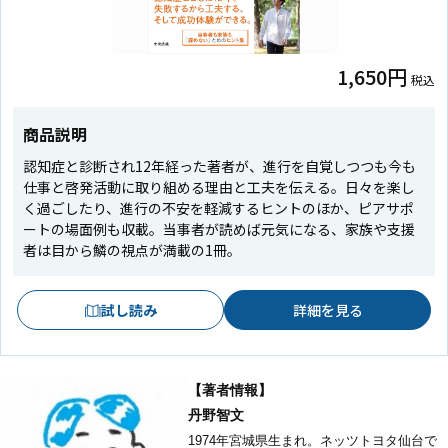
1,650円
税込
商品説明
認知症と診断され12年経った著者が、進行を自覚しつつも今も
仕事と啓発活動に取り組める理由と工夫を伝える。日々を楽し
く過ごしたり、進行の不安を軽減するヒントのほか、ピアサポ
ートの場面例も収載。当事者が読めば元気になる、家族や支援
者は目から鱗の視点が満載の1冊。
試し読み
詳細を見る
【著者情報】
丹野智文
1974
年宮城県生まれ。ネッツトヨタ仙台で