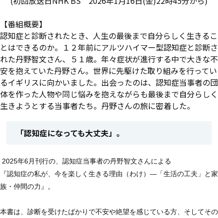
(初回放送日NHK BS 2026年1月16日(金)22時45分から)
【番組概要】
認知症と診断されたとき、人生の最後まで自分らしく生きるこ
とはできるのか。１２年前にアルツハイマー型認知症と診断さ
れた丹野智文さん、５１歳。年々症状が進行する中で大きな不
安を抱えていた丹野さん。世界に先駆けた取り組みを行ってい
るイギリスに向かいました。出会ったのは、認知症当事者の団
体を作った人物や同じ悩みを抱えながらも最後まで自分らしく
生きようとする当事者たち。丹野さんの旅に密着した。
「認知症になっても大丈夫」。
2025年6月刊行の、認知症当事者の丹野智文さんによる
『認知症の私が、今を楽しく生きる理由（わけ）―「生活の工夫」と家
族・仲間の力』。
本書は、診断を受けたばかりで不安や絶望を感じている方、そしてその