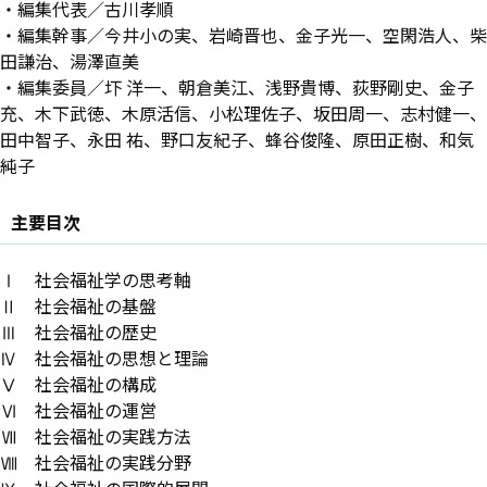
・編集代表／古川孝順
・編集幹事／今井小の実、岩崎晋也、金子光一、空閑浩人、柴
田謙治、湯澤直美
・編集委員／圷 洋一、朝倉美江、浅野貴博、荻野剛史、金子
充、木下武徳、木原活信、小松理佐子、坂田周一、志村健一、
田中智子、永田 祐、野口友紀子、蜂谷俊隆、原田正樹、和気
純子
主要目次
Ⅰ 社会福祉学の思考軸
Ⅱ 社会福祉の基盤
Ⅲ 社会福祉の歴史
Ⅳ 社会福祉の思想と理論
Ⅴ 社会福祉の構成
Ⅵ 社会福祉の運営
Ⅶ 社会福祉の実践方法
Ⅷ 社会福祉の実践分野