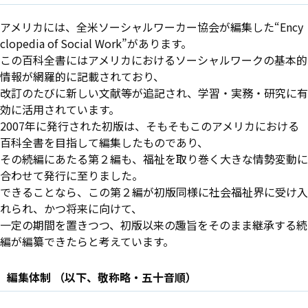
アメリカには、全米ソーシャルワーカー協会が編集した“Ency
clopedia of Social Work”があります。
この百科全書にはアメリカにおけるソーシャルワークの基本的
情報が網羅的に記載されており、
改訂のたびに新しい文献等が追記され、学習・実務・研究に有
効に活用されています。
2007年に発行された初版は、そもそもこのアメリカにおける
百科全書を目指して編集したものであり、
その続編にあたる第２編も、福祉を取り巻く大きな情勢変動に
合わせて発行に至りました。
できることなら、この第２編が初版同様に社会福祉界に受け入
れられ、かつ将来に向けて、
一定の期間を置きつつ、初版以来の趣旨をそのまま継承する続
編が編纂できたらと考えています。
編集体制 （以下、敬称略・五十音順）