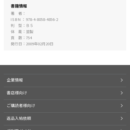
書籍情報
著 者
ISBN
978-4-8058-4856-2
判 型
Ｂ５
体 裁
並製
頁 数
754
発行日
2009年02月20日
企業情報
書店様向け
ご購読者様向け
返品入帖依頼