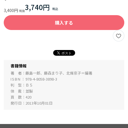
3,740円
3,400円
購入する
書籍情報
著 者
藤島一郎、藤森まり子、北條京子＝編著
ISBN
978-4-8058-3898-3
判 型
Ｂ５
体 裁
並製
頁 数
420
発行日
2013年10月01日