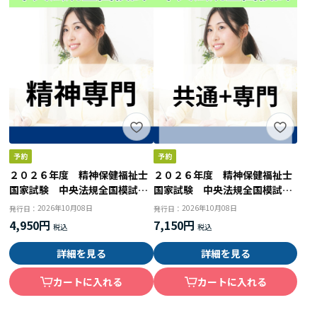
２０２６年度 精神保健福祉士
２０２６年度 精神保健福祉士
国家試験 中央法規全国模試
国家試験 中央法規全国模試
（精神専門）
（共通科目２回目＋精神専門）
2026年10月08日
2026年10月08日
発行日：
発行日：
4,950円
7,150円
詳細を見る
詳細を見る
カートに入れる
カートに入れる