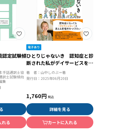
能認定試験傾
ひとりじゃないき 認知症と診
断された私がデイサービスをつ
くる理由
本手話通訳士協
著 者：
山中しのぶ＝著
通訳士試験傾向
発行日：
2025年06月20日
編集
日
1,760円
る
詳細を見る
入れる
カートに入れる