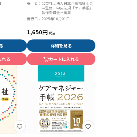
日
著 者：
公益社団法人日本介護福祉士会
＝監修／中央法規「ケア手帳」
製作委員会＝編集
発行日：
2025年10月01日
1,650円
る
詳細を見る
入れる
カートに入れる