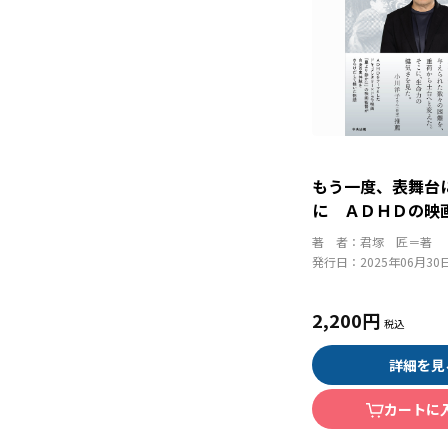
もう一度、表舞台
に ＡＤＨＤの映
と再生の軌跡
著 者：
君塚 匠＝著
発行日：
2025年06月30
2,200円
詳細を見
カートに