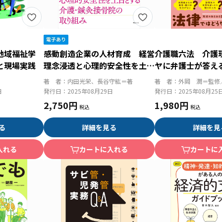
ル地域福祉学
感動創造企業の人材育成 経営
介護職六法 介護
と現場実践
理念浸透と心理的安全性を土台
ヤに弁護士が答え
とする介護・鍼灸接骨院の取り
著 者：
内田光栄、長谷守紘＝著
著 者：
外岡 潤＝監修
組み
日
発行日：
2025年08月29日
発行日：
2025年08月25
2,750円
1,980円
る
詳細を見る
詳細を見
入れる
カートに入れる
カートに