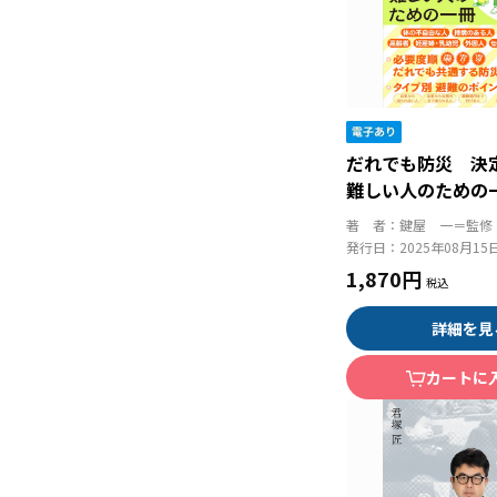
だれでも防災 決
難しい人のための
著 者：
鍵屋 一＝監修
発行日：
2025年08月15
1,870円
詳細を見
カートに