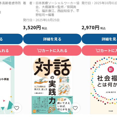
団法人日本医療ソーシャルワー
本高齢者虐待防
著 者：
日本医療ソーシャルワーカー協
発行日：
2025年10月01
カー協会の相談支援１０４７ケ
会、大橋謙策＝監修／笹岡眞
弓、福井康江、西田知佳子、平
日
ースの実践報告
野裕司＝編著
発行日：
2025年10月25日
3,520円
2,970円
る
詳細を見る
詳細を見
入れる
カートに入れる
カートに