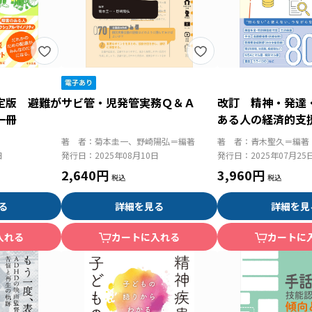
定版 避難が
サビ管・児発管実務Ｑ＆Ａ
改訂 精神・発達
一冊
ある人の経済的支
ク 障害年金と生
著 者：
菊本圭一、野崎陽弘＝編著
著 者：
青木聖久＝編著
言、税などのしく
日
発行日：
2025年08月10日
発行日：
2025年07月25
2,640円
3,960円
る
詳細を見る
詳細を見
入れる
カートに入れる
カートに