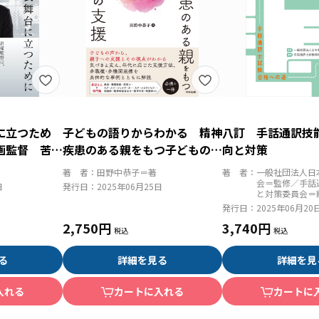
に立つため
子どもの語りからわかる 精神
八訂 手話通訳技
画監督 苦悩
疾患のある親をもつ子どもの支
向と対策
援
著 者：
田野中恭子＝著
著 者：
一般社団法人日
会＝監修／手話
日
発行日：
2025年06月25日
と対策委員会＝
発行日：
2025年06月20
2,750円
3,740円
る
詳細を見る
詳細を見
入れる
カートに入れる
カートに