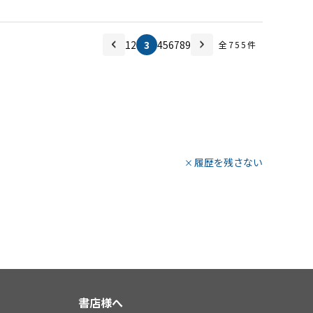
1
2
3
4
5
6
7
8
9
全
755
件
履歴を残さない
書店様へ