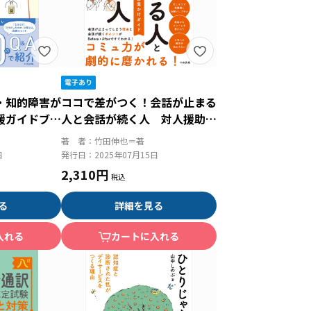
・知的障害が
ココで差がつく！会話が止まる
援ガイドブッ
人と会話が続く人 対人援助職
活保護、遺
のための言葉かけガイド
著 者：
竹田伸也＝著
みと手続き
日
発行日：
2025年07月15日
2,310円
る
詳細を見る
入れる
カートに入れる