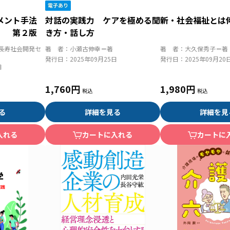
ジメント手法
対話の実践力 ケアを極める聞
新・社会福祉とは
） 第２版
き方・話し方
長寿社会開発セ
著 者：
小瀬古伸幸＝著
著 者：
大久保秀子＝著
発行日：
2025年09月25日
発行日：
2025年09月20
日
1,760円
1,980円
る
詳細を見る
詳細を見
入れる
カートに入れる
カートに