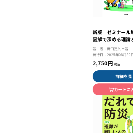
新版 ゼミナー
図解で深める理論
著 者：
野口定久＝著
発行日：
2025年08月30
2,750円
詳細を見
カートに