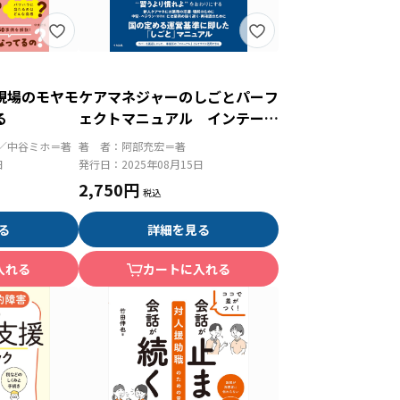
現場のモヤモ
ケアマネジャーのしごとパーフ
る
ェクトマニュアル インテーク
からモニタリング、保険者への
／中谷ミホ＝著
著 者：
阿部充宏＝著
届出まで その手順とすべきこ
日
発行日：
2025年08月15日
と
2,750円
る
詳細を見る
入れる
カートに入れる