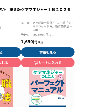
何か 第５版
ケアマネジャー手帳２０２６
著 者：
高室成幸＝監修/中央法規「ケア
マネジャー手帳」製作委員会＝
日
編集
発行日：
2025年09月10日
1,650円
る
詳細を見る
入れる
カートに入れる