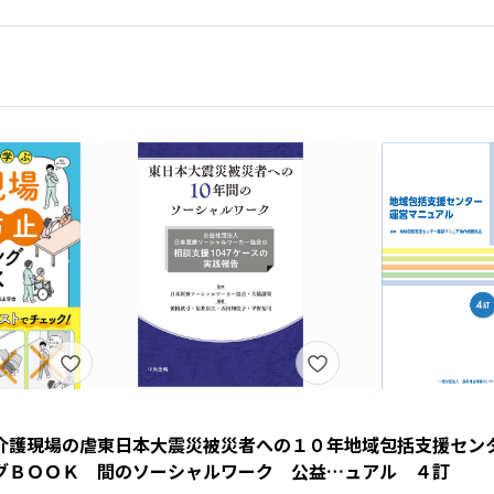
介護現場の虐
東日本大震災被災者への１０年
地域包括支援セン
グＢＯＯＫ
間のソーシャルワーク 公益社
ュアル ４訂