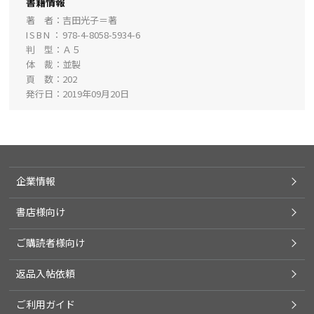
書籍情報
著 者
吉田光子＝著
ISBN
978-4-8058-5934-6
判 型
Ａ５
体 裁
並製
頁 数
202
発行日
2019年09月20日
企業情報
書店様向け
ご購読者様向け
返品入帖依頼
ご利用ガイド