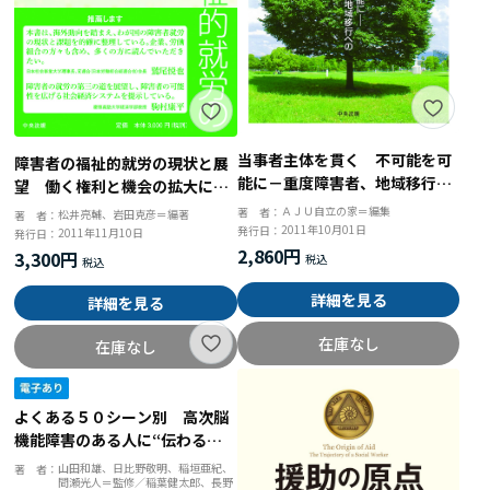
当事者主体を貫く 不可能を可
障害者の福祉的就労の現状と展
能に－重度障害者、地域移行へ
望 働く権利と機会の拡大に向
の２０年の軌跡
けて
ＡＪＵ自立の家＝編集
著 者：
松井亮輔、岩田克彦＝編著
著 者：
2011年10月01日
発行日：
2011年11月10日
発行日：
2,860円
3,300円
詳細を見る
詳細を見る
在庫なし
在庫なし