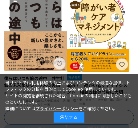
当サイトでは利用体験の向上およびコンテンツの最適な提供、ト
ラフィックの分析を目的としてCookieを使用しています。
サイトの閲覧を継続された場合、Cookieの利用に同意したことも
僕らはいつも旅の途中 共生社
のといたします。
会の未来をひらく５人の実践者
実践！ 障がい者ケアマネジメ
詳細については
プライバシーポリシー
をご確認ください。
たち
ント 相談支援専門員に大切な
曽根直樹＝監修／水流源彦、岡部浩
著 者：
承諾する
商品を絞り込む
之、丹羽彩文、下里晴朗、片岡保憲
７つのスキルを磨く
東 美奈子、大久保 薫、島村 聡
著 者：
（特定非営利活動法人全国地域生活
＝著
支援ネットワーク）＝著
2022年08月05日
発行日：
2022年08月20日
発行日：