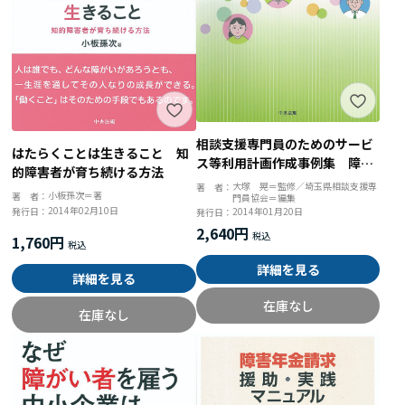
相談支援専門員のためのサービ
はたらくことは生きること 知
ス等利用計画作成事例集 障害
的障害者が育ち続ける方法
がある人の生活支援充実のため
大塚 晃＝監修／埼玉県相談支援専
著 者：
小板孫次＝著
著 者：
門員協会＝編集
に
2014年02月10日
2014年01月20日
発行日：
発行日：
2,640円
1,760円
詳細を見る
詳細を見る
在庫なし
在庫なし