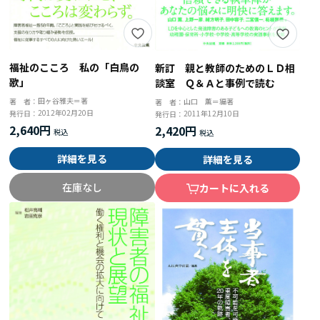
福祉のこころ 私の「白鳥の
新訂 親と教師のためのＬＤ相
歌」
談室 Ｑ＆Ａと事例で読む
田ヶ谷雅夫＝著
山口 薫＝編著
著 者：
著 者：
2012年02月20日
2011年12月10日
発行日：
発行日：
2,640円
2,420円
詳細を見る
詳細を見る
在庫なし
カートに入れる