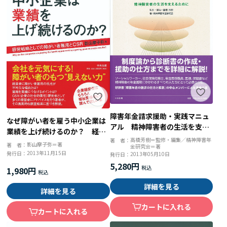
障害年金請求援助・実践マニュ
なぜ障がい者を雇う中小企業は
アル 精神障害者の生活を支え
業績を上げ続けるのか？ 経営
るために
高橋芳樹＝監修・編集／精神障害年
著 者：
戦略としての障がい者雇用とＣ
影山摩子弥＝著
著 者：
金研究会＝著
ＳＲ
2013年11月15日
発行日：
2013年05月10日
発行日：
5,280円
1,980円
詳細を見る
詳細を見る
カートに入れる
カートに入れる