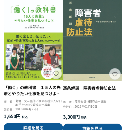
「働く」の教科書 １５人の先
逐条解説 障害者虐待防止法
輩とやりたい仕事を見つけよ
う！
菊地一文＝監修／社会福祉法人全日
著 者：
障害者福祉研究会＝編集
著 者：
本手をつなぐ育成会＝編集
2013年01月10日
発行日：
2013年04月25日
発行日：
1,650円
3,300円
詳細を見る
詳細を見る