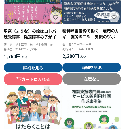
精神障害者枠で働く 雇用のカ
聖奈（まりな）の絵はコトバ
ギ 就労のコツ 支援のツボ
聴覚障害＋発達障害の子がイラ
スト作家になるまで
里中高志＝著
杉本聖奈＝絵／杉本香苗＝著
著 者：
著 者：
2014年04月21日
2014年07月20日
発行日：
発行日：
2,200円
1,760円
詳細を見る
詳細を見る
在庫なし
カートに入れる