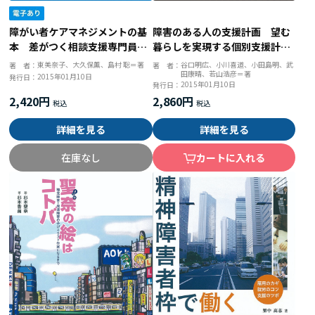
障がい者ケアマネジメントの基
障害のある人の支援計画 望む
本 差がつく相談支援専門員の
暮らしを実現する個別支援計画
仕事３３のルール
の作成と運用
東美奈子、大久保薫、島村 聡＝著
谷口明広、小川喜道、小田島明、武
著 者：
著 者：
田康晴、若山浩彦＝著
2015年01月10日
発行日：
2015年01月10日
発行日：
2,420円
2,860円
詳細を見る
詳細を見る
在庫なし
カートに入れる