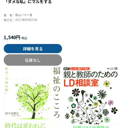
「ダメな私」にマルをする
香山リカ＝著
著 者：
2012年09月10日
発行日：
1,540円
詳細を見る
在庫なし