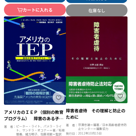
カートに入れる
在庫なし
障害者虐待 その理解と防止の
アメリカのＩＥＰ（個別の教育
ために
プログラム） 障害のある子ど
も・親・学校・行政をつなぐツ
宗澤忠雄＝編著／日本高齢者虐待防
著 者：
ピーター・ライト、パメラ・ライ
著 者：
止センター＝編集協力
ト、サンドラ・オコナー＝著／柘植
ール
2012年10月15日
発行日：
雅義、緒方明子、佐藤克敏＝監訳