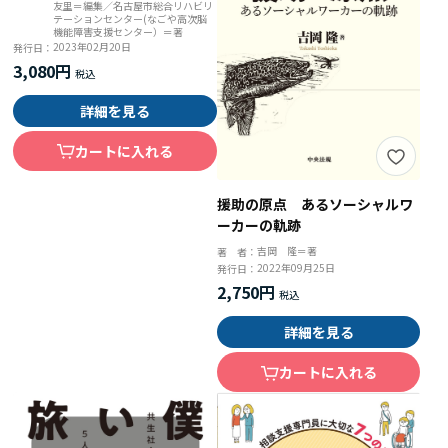
援助の原点 あるソーシャルワ
ーカーの軌跡
よくある５０シーン別 高次脳
機能障害のある人に“伝わる説
吉岡 隆＝著
著 者：
明”便利帖
2022年09月25日
発行日：
山田和雄、日比野敬明、稲垣亜紀、
著 者：
間瀬光人＝監修／稲葉健太郎、長野
2,750円
友里＝編集／名古屋市総合リハビリ
テーションセンター(なごや高次脳
機能障害支援センター）＝著
詳細を見る
2023年02月20日
発行日：
3,080円
カートに入れる
詳細を見る
カートに入れる