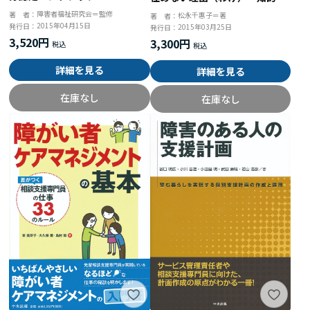
害者グループホーム利用者の利
障害者福祉研究会＝監修
著 者：
松永千惠子＝著
著 者：
用継続を促進／阻害する要因に
2015年04月15日
発行日：
2015年03月25日
発行日：
関する研究
3,520円
3,300円
詳細を見る
詳細を見る
在庫なし
在庫なし