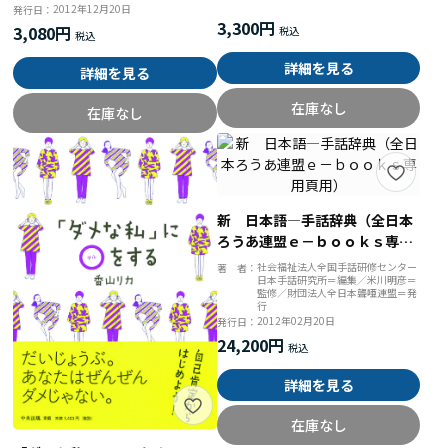
2012年12月20日
発行日：
3,300円
3,080円
詳細を見る
詳細を見る
在庫なし
在庫なし
新 日本語―手話辞典（全日本
ろうあ連盟ｅ－ｂｏｏｋｓ専用
頁用）
社会福祉法人全国手話研修センター
著 者：
日本手話研究所＝編集／米川明彦＝
監修／財団法人全日本聾唖連盟＝発
行
2012年02月20日
発行日：
24,200円
詳細を見る
在庫なし