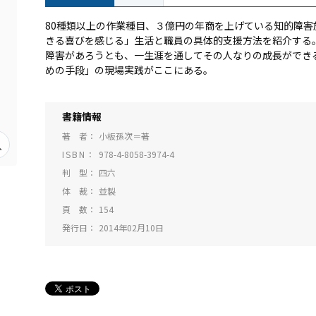
80種類以上の作業種目、３億円の年商を上げている知的障害
きる喜びを感じる」生活と職員の具体的支援方法を紹介する
障害があろうとも、一生涯を通してその人なりの成長ができ
めの手段」の現場実践がここにある。
書籍情報
著 者
小板孫次＝著
ISBN
978-4-8058-3974-4
判 型
四六
体 裁
並製
頁 数
154
発行日
2014年02月10日