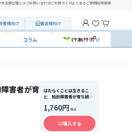
中央法規出版とは？
お問い合わせ
ご利用ガイド
よくあるご質問
採用情報
読者様向け
書店様向け
コラム
的障害者が育
はたらくことは生きるこ
と 知的障害者が育ち続け
る方法
1,760円
購入する