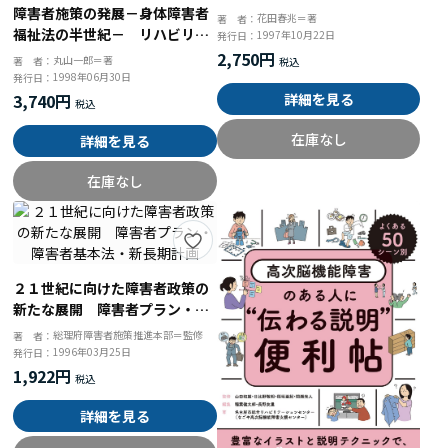
障害者施策の発展－身体障害者
花田春兆＝著
著 者：
福祉法の半世紀－ リハビリテ
1997年10月22日
発行日：
ーションから市町村障害者計画
2,750円
丸山一郎＝著
著 者：
まで
1998年06月30日
発行日：
3,740円
詳細を見る
在庫なし
詳細を見る
在庫なし
２１世紀に向けた障害者政策の
新たな展開 障害者プラン・障
害者基本法・新長期計画
総理府障害者施策推進本部＝監修
著 者：
1996年03月25日
発行日：
1,922円
詳細を見る