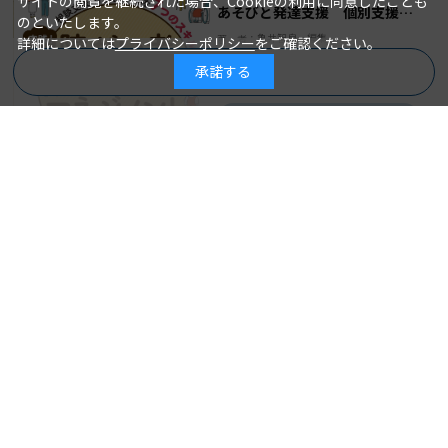
サイトの閲覧を継続された場合、Cookieの利用に同意したことも
のといたします。
詳細については
プライバシーポリシー
をご確認ください。
承諾する
商品を絞り込む
放課後等デイサービスの豊かな
あそびと発達支援 個別支援の
実践！ 障がい者ケアマネジメ
充実と地域での自立に向けて
ント 相談支援専門員に大切な
亀井智泉＝編集
著 者：
７つのスキルを磨く
2022年06月20日
発行日：
東 美奈子、大久保 薫、島村 聡
著 者：
＝著
2,750円
2022年08月05日
発行日：
2,640円
詳細を見る
詳細を見る
カートに入れる