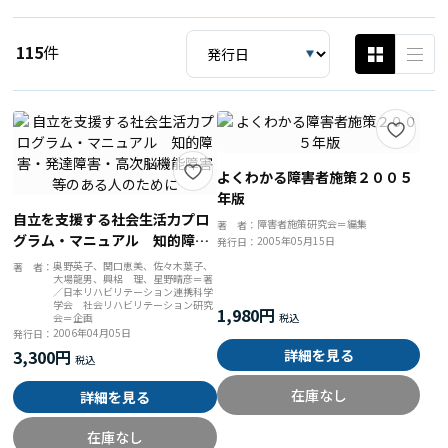
115
件
よくわかる障害者施策２００５
年版
自立を支援する社会生活力プロ
障害者施策研究会＝編集
著 者：
グラム・マニュアル 知的障
2005年05月15日
発行日：
害・発達障害・高次脳機能障害
奥野英子、関口恵美、佐々木葉子、
著 者：
大場龍男、興梠 理、星野晴彦＝著
等のある人のために
／日本リハビリテーション連携科学
学会 社会リハビリテーション研究
1,980円
会＝企画
2006年04月05日
発行日：
3,300円
詳細を見る
在庫なし
詳細を見る
在庫なし