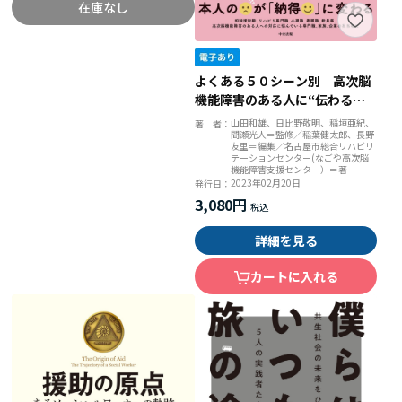
在庫なし
よくある５０シーン別 高次脳
機能障害のある人に“伝わる説
明”便利帖
山田和雄、日比野敬明、稲垣亜紀、
著 者：
間瀬光人＝監修／稲葉健太郎、長野
友里＝編集／名古屋市総合リハビリ
テーションセンター(なごや高次脳
機能障害支援センター）＝著
2023年02月20日
発行日：
3,080円
詳細を見る
カートに入れる