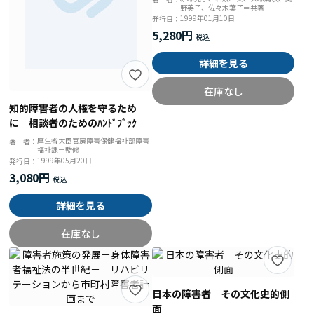
野英子、佐々木葉子＝共著
に
1999年01月10日
発行日：
5,280円
詳細を見る
在庫なし
知的障害者の人権を守るため
に 相談者のためのﾊﾝﾄﾞﾌﾞｯｸ
厚生省大臣官房障害保健福祉部障害
著 者：
福祉課＝監修
1999年05月20日
発行日：
3,080円
詳細を見る
在庫なし
日本の障害者 その文化史的側
面