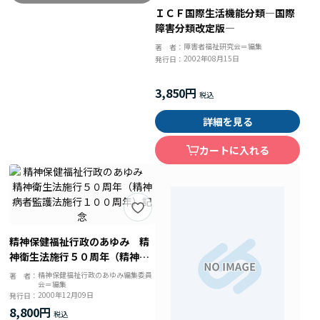
ＩＣＦ国際生活機能分類―国際
障害分類改定版―
障害者福祉研究会＝編集
著 者：
2002年08月15日
発行日：
3,850円
詳細を見る
カートに入れる
精神保健福祉行政のあゆみ 精
神衛生法施行５０周年（精神病
者監護法施行１００周年）記念
精神保健福祉行政のあゆみ編集委員
著 者：
会＝編集
2000年12月09日
発行日：
8,800円