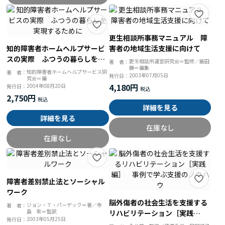
更生相談所事務マニュアル 障
知的障害者ホームヘルプサービ
害者の地域生活支援に向けて
スの実際 ふつうの暮らしを実
更生相談所運営研究会＝監修／飯田
著 者：
勝＝編集
現するために
知的障害者ホームヘルプサービス研
著 者：
2003年07月05日
発行日：
究会＝編
4,180円
2004年08月20日
発行日：
2,750円
詳細を見る
詳細を見る
在庫なし
在庫なし
障害者差別禁止法とソーシャル
ワーク
脳外傷者の社会生活を支援する
ジョン・Ｔ・パーデック＝著／寺
著 者：
島 彰＝監訳
リハビリテーション［実践
2003年05月25日
発行日：
編］ 事例で学ぶ支援のノウハ