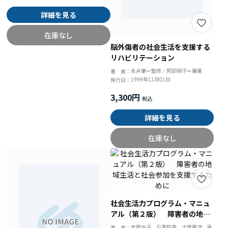
詳細を見る
在庫なし
脳外傷者の社会生活を支援する
リハビリテーション
永井肇＝監修／阿部順子＝編著
著 者：
1999年11月01日
発行日：
3,300円
詳細を見る
在庫なし
社会生活力プログラム・マニュ
アル（第２版） 障害者の地域
生活と社会参加を支援するため
赤塚光子、石渡和実、大塚庸次、奥
著 者：