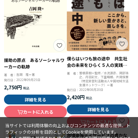
僕らはいつも旅の途中 共生社
援助の原点 あるソーシャルワ
会の未来をひらく５人の実践者
ーカーの軌跡
たち
曽根直樹＝監修／水流源彦、岡部浩
著 者：
吉岡 隆＝著
著 者：
之、丹羽彩文、下里晴朗、片岡保憲
2022年09月25日
発行日：
（特定非営利活動法人全国地域生活
支援ネットワーク）＝著
2,750円
2022年08月20日
発行日：
2,420円
詳細を見る
詳細を見る
カートに入れる
カートに入れる
当サイトでは利用体験の向上およびコンテンツの最適な提供、ト
ラフィックの分析を目的としてCookieを使用しています。