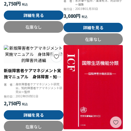
永井肇＝監修／蒲澤秀洋、阿部順子
著 者：
2,750円
＝編集
ウ
2003年01月30日
発行日：
詳細を見る
3,080円
在庫なし
詳細を見る
在庫なし
新版障害者ケアマネジメント実
施マニュアル 身体障害・知的
障害共通編
身体障害者ケアマネジメント研究
著 者：
会、知的障害者ケアマネジメント研
究会＝監修
2002年09月01日
発行日：
2,750円
詳細を見る
在庫なし