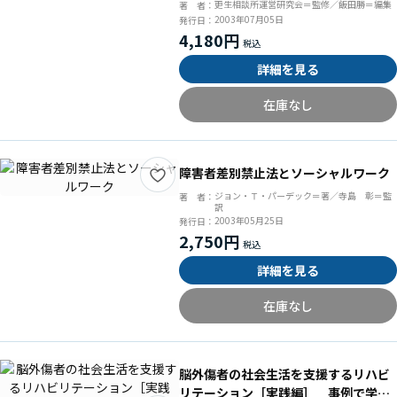
更生相談所運営研究会＝監修／飯田勝＝編集
著 者：
2003年07月05日
発行日：
4,180円
詳細を見る
在庫なし
障害者差別禁止法とソーシャルワーク
ジョン・Ｔ・パーデック＝著／寺島 彰＝監
著 者：
訳
2003年05月25日
発行日：
2,750円
詳細を見る
在庫なし
脳外傷者の社会生活を支援するリハビ
リテーション［実践編］ 事例で学ぶ