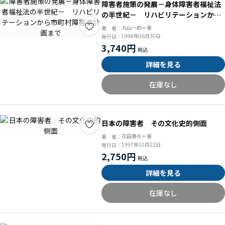
障害者施策の発展－身体障害者福祉法
の半世紀－ リハビリテーションから
市町村障害者計画まで
丸山一郎＝著
著 者：
1998年06月30日
発行日：
3,740円
詳細を見る
在庫なし
日本の障害者 その文化史的側面
花田春兆＝著
著 者：
1997年10月22日
発行日：
2,750円
詳細を見る
在庫なし