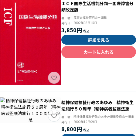
ＩＣＦ国際生活機能分類―国際障害分
類改定版―
障害者福祉研究会＝編集
著 者：
2002年08月15日
発行日：
3,850円
詳細を見る
カートに入れる
精神保健福祉行政のあゆみ 精神衛生
法施行５０周年（精神病者監護法施行
１００周年）記念
精神保健福祉行政のあゆみ編集委員会＝編集
著 者：
2000年12月09日
発行日：
8,800円