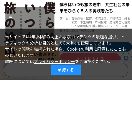
僕らはいつも旅の途中 共生社会の未
来をひらく５人の実践者たち
曽根直樹＝監修／水流源彦、岡部浩之、丹羽
著 者：
彩文、下里晴朗、片岡保憲（特定非営利活動
法人全国地域生活支援ネットワーク）＝著
2022年08月20日
発行日：
2,420円
当サイトでは利用体験の向上およびコンテンツの最適な提供、ト
ラフィックの分析を目的としてCookieを使用しています。
詳細を見る
サイトの閲覧を継続された場合、Cookieの利用に同意したことも
のといたします。
カートに入れる
詳細については
プライバシーポリシー
をご確認ください。
試し読み
承諾する
商品を絞り込む
実践！ 障がい者ケアマネジメント
相談支援専門員に大切な７つのスキル
を磨く
東 美奈子、大久保 薫、島村 聡＝著
著 者：
2022年08月05日
発行日：
2,640円