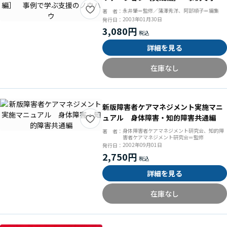
支援のノウハウ
永井肇＝監修／蒲澤秀洋、阿部順子＝編集
著 者：
2003年01月30日
発行日：
3,080円
詳細を見る
在庫なし
新版障害者ケアマネジメント実施マニ
ュアル 身体障害・知的障害共通編
身体障害者ケアマネジメント研究会、知的障
著 者：
害者ケアマネジメント研究会＝監修
2002年09月01日
発行日：
2,750円
詳細を見る
在庫なし