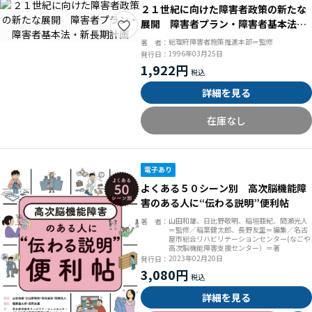
２１世紀に向けた障害者政策の新たな
展開 障害者プラン・障害者基本法・
新長期計画
総理府障害者施策推進本部＝監修
著 者：
1996年03月25日
発行日：
1,922円
詳細を見る
在庫なし
よくある５０シーン別 高次脳機能障
害のある人に“伝わる説明”便利帖
山田和雄、日比野敬明、稲垣亜紀、間瀬光人
著 者：
＝監修／稲葉健太郎、長野友里＝編集／名古
屋市総合リハビリテーションセンター(なごや
高次脳機能障害支援センター）＝著
2023年02月20日
発行日：
3,080円
詳細を見る