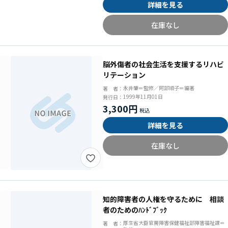
詳細を見る
在庫なし
脳外傷者の社会生活を支援するリハビ
リテーション
永井肇＝監修／阿部順子＝編著
著 者：
1999年11月01日
発行日：
3,300円
詳細を見る
在庫なし
知的障害者の人権を守るために 相談
者のためのﾊﾝﾄﾞﾌﾞｯｸ
厚生省大臣官房障害保健福祉部障害福祉課＝
著 者：