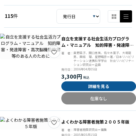
115
件
自立を支援する社会生活力プログラ
ム・マニュアル 知的障害・発達障
害・高次脳機能障害等のある人のため
奥野英子、関口恵美、佐々木葉子、大場龍
著 者：
男、興梠 理、星野晴彦＝著／日本リハビリ
に
テーション連携科学学会 社会リハビリテー
ション研究会＝企画
2006年04月05日
発行日：
3,300円
詳細を見る
在庫なし
よくわかる障害者施策２００５年版
障害者施策研究会＝編集
著 者：
2005年05月15日
発行日：