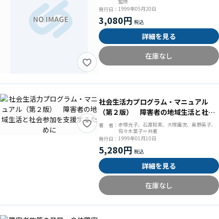
監修
1999年05月20日
発行日：
3,080円
詳細を見る
在庫なし
社会生活力プログラム・マニュアル
（第２版） 障害者の地域生活と社会
参加を支援するために
赤塚光子、石渡和実、大塚庸次、奥野英子、
著 者：
佐々木葉子＝共著
1999年01月10日
発行日：
5,280円
詳細を見る
在庫なし