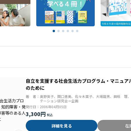
自立を支援する社会生活力プログラム・マニュア
のために
著 者：
奥野英子、関口恵美、佐々木葉子、大場龍男、興梠 理、
テーション研究会＝企画
発行日：
2006年04月05日
3,300円
詳細を見る
在