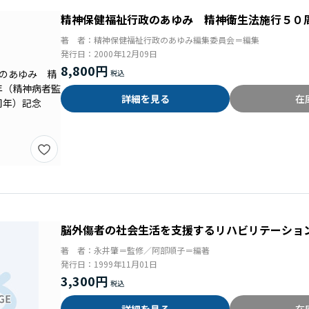
精神保健福祉行政のあゆみ 精神衛生法施行５０
著 者：
精神保健福祉行政のあゆみ編集委員会＝編集
発行日：
2000年12月09日
8,800円
詳細を見る
在
脳外傷者の社会生活を支援するリハビリテーショ
著 者：
永井肇＝監修／阿部順子＝編著
発行日：
1999年11月01日
3,300円