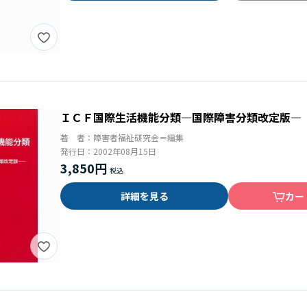
ＩＣＦ国際生活機能分類―国際障害分類改定版―
著 者：
障害者福祉研究会＝編集
発行日：
2002年08月15日
3,850円
詳細を見る
カー