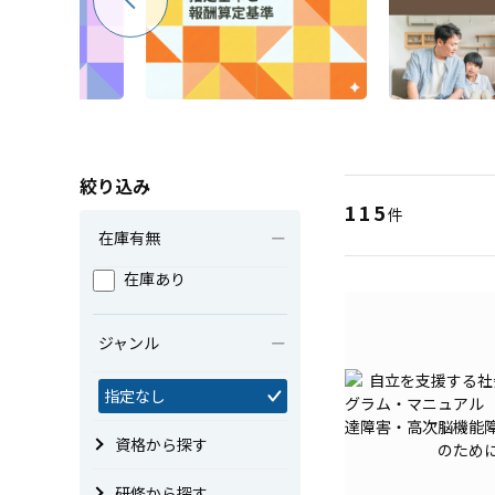
絞り込み
115
件
在庫有無
在庫あり
ジャンル
指定なし
資格から探す
研修から探す