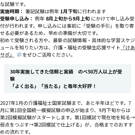
な試験です。
実施時期：
筆記試験は例年
1月下旬
に行われます
受験申し込み：
例年
8月上旬から9月上旬
にかけて申し込み受
付が行われます。申し込みには事前に「受験の手引」を取り寄
せる必要があるため、早めの準備が大切です。
初めて受験される方や、最新の試験情報・具体的な学習スケジ
ュールを知りたい方は、介護・福祉の受験生応援サイト
「けあ
サポ」
をぜひご活用ください。
30年実施してきた信頼と実績 のべ50万人以上が受
験
「よく出る」「当たる」と毎年大好評！
2027年1月の介護福祉士国家試験まで、あと半年ほどです。7
月に第1回全国統一模擬試験の申込が始まり、9月下旬からは
第2回模擬試験がスタートします。第1回模試で現在地を知る→
弱点をつぶす→第2回模試で仕上げる」が、合格までのおすす
めの流れです。