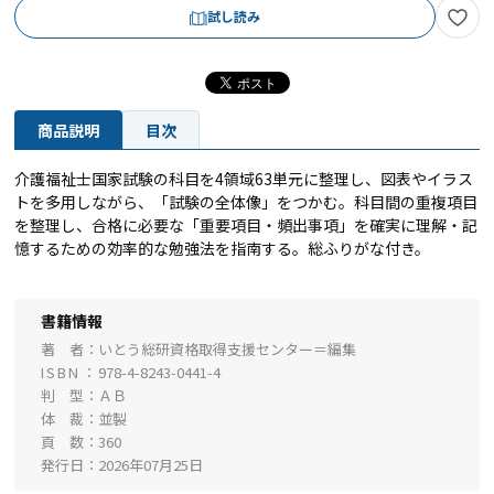
試し読み
商品説明
目次
介護福祉士国家試験の科目を4領域63単元に整理し、図表やイラス
トを多用しながら、「試験の全体像」をつかむ。科目間の重複項目
を整理し、合格に必要な「重要項目・頻出事項」を確実に理解・記
憶するための効率的な勉強法を指南する。総ふりがな付き。
書籍情報
著 者
いとう総研資格取得支援センター＝編集
ISBN
978-4-8243-0441-4
判 型
ＡＢ
体 裁
並製
頁 数
360
発行日
2026年07月25日