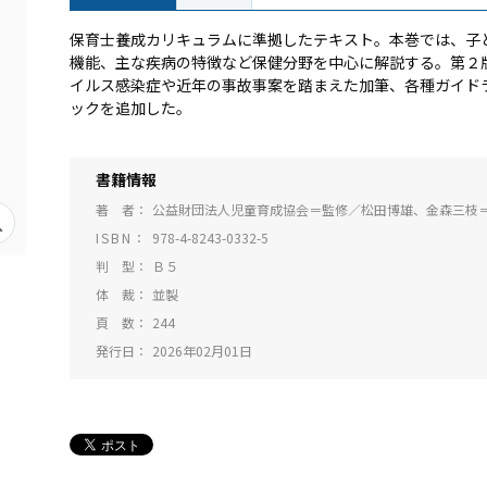
保育士養成カリキュラムに準拠したテキスト。本巻では、子
機能、主な疾病の特徴など保健分野を中心に解説する。第２
イルス感染症や近年の事故事案を踏まえた加筆、各種ガイド
ックを追加した。
書籍情報
著 者
公益財団法人児童育成協会＝監修／松田博雄、金森三枝
ISBN
978-4-8243-0332-5
判 型
Ｂ５
体 裁
並製
頁 数
244
発行日
2026年02月01日