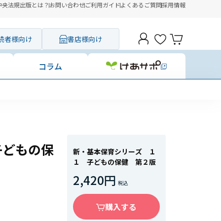
中央法規出版とは？
お問い合わせ
ご利用ガイド
よくあるご質問
採用情報
読者様向け
書店様向け
コラム
子どもの保
新・基本保育シリーズ １
１ 子どもの保健 第２版
2,420円
購入する