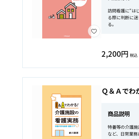
訪問看護に“は
る際に判断に迷
る。
2,200円
税込
Ｑ＆Ａでわ
商品説明
特養等の介護施
など、日常業務