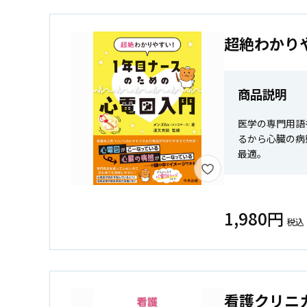
超絶わかり
商品説明
医学の専門用語
るから心臓の病
最適。
1,980円
税込
看護クリニ