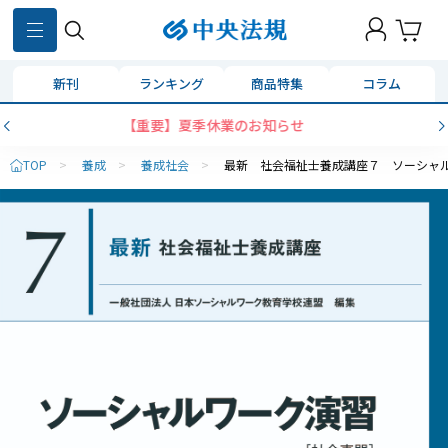
新刊
ランキング
商品特集
コラム
お知らせ
コンビニ決済に「セブンイレブン
TOP
>
養成
>
養成社会
>
最新 社会福祉士養成講座７ ソーシャ