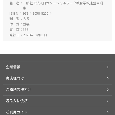
著 者
一般社団法人日本ソーシャルワーク教育学校連盟＝編
集
ISBN
978-4-8058-8250-4
判 型
Ｂ５
体 裁
並製
頁 数
336
発行日
2021年02月01日
企業情報
書店様向け
ご購読者様向け
返品入帖依頼
ご利用ガイド