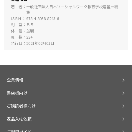
著 者
一般社団法人日本ソーシャルワーク教育学校連盟＝編
集
ISBN
978-4-8058-8243-6
判 型
Ｂ５
体 裁
並製
頁 数
224
発行日
2021年02月01日
企業情報
書店様向け
ご購読者様向け
返品入帖依頼
ご利用ガイド