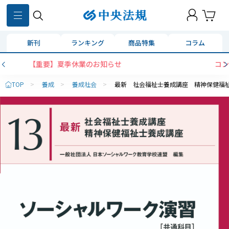
新刊
ランキング
商品特集
コラム
コンビニ決済に「セブンイレブン」を追加い
TOP
>
養成
>
養成社会
>
最新 社会福祉士養成講座 精神保健福