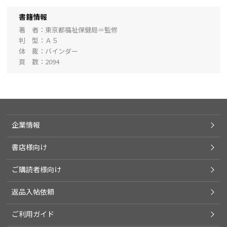
書籍情報
著 者
東京都福祉保健局＝監修
判 型
Ａ５
体 裁
バインダー
頁 数
2094
企業情報
書店様向け
ご購読者様向け
返品入帖依頼
ご利用ガイド