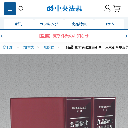
新刊
ランキング
商品特集
コラム
コンビニ決済に「セブンイレブン」を追加いたしま
TOP
>
加除式
>
加除式
>
食品衛生関係法規集別巻 東京都令規版(