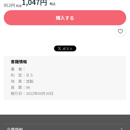
1,047円
952円
購入する
書籍情報
著 者
判 型
Ｂ５
体 裁
並製
頁 数
96
発行日
2022年09月20日
企業情報