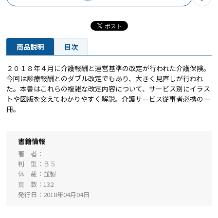
商品説明
目次
２０１８年４月に介護報酬と運営基準の改定が行われた介護保険。
今回は診療報酬とのダブル改定でもあり、大きく見直しが行われ
た。本書はこれらの複雑な改定内容について、サービス別にイラス
トや図版を交えてわかりやすく解説。介護サービス従事者必携の一
冊。
書籍情報
著 者
判 型
Ｂ５
体 裁
並製
頁 数
132
発行日
2018年04月04日