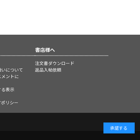
書店様へ
注文書ダウンロード
扱いについて
返品入帖依頼
スメントに
する表示
アポリシー
承諾する