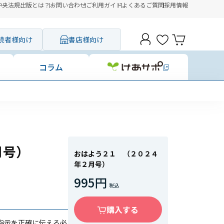
中央法規出版とは？
お問い合わせ
ご利用ガイド
よくあるご質問
採用情報
読者様向け
書店様向け
コラム
月号）
おはよう２１ （２０２４
年２月号）
995円
購入する
指示を正確に伝える必