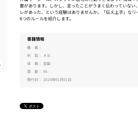
要があります。しかし、言ったことがうまく伝わっていない
レがあった、という経験はありませんか。「伝え上手」なリ
6つのルールを紹介します。
書籍情報
著 者
判 型
ＡＢ
体 裁
並製
頁 数
96
発行日
2024年01月01日