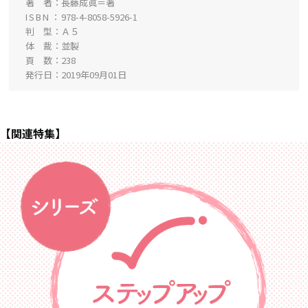
著 者
長藤成眞＝著
ISBN
978-4-8058-5926-1
判 型
Ａ５
体 裁
並製
頁 数
238
発行日
2019年09月01日
【関連特集】