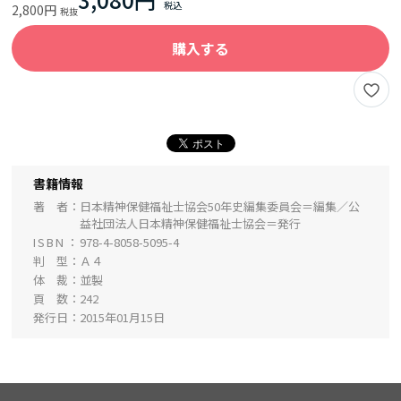
2,800円
購入する
書籍情報
著 者
日本精神保健福祉士協会50年史編集委員会＝編集／公
益社団法人日本精神保健福祉士協会＝発行
ISBN
978-4-8058-5095-4
判 型
Ａ４
体 裁
並製
頁 数
242
発行日
2015年01月15日