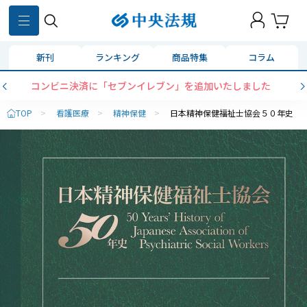
新刊
ランキング
商品特集
コラム
コンビニ決済に「セブンイレブン」を追加いたしました
TOP
>
看護医療
>
精神保健
>
日本精神保健福祉士協会５０年史