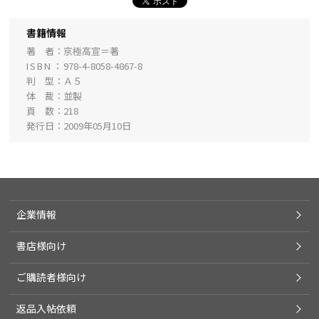
書籍情報
著 者
京極高宣＝著
ISBN
978-4-8058-4867-8
判 型
Ａ５
体 裁
並製
頁 数
218
発行日
2009年05月10日
企業情報
書店様向け
ご購読者様向け
返品入帖依頼