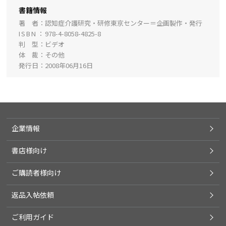
書籍情報
著 者
認知症介護研究・研修東京センター＝企画製作・発行
ISBN
978-4-8058-4825-8
判 型
ビデオ
体 裁
その他
発行日
2008年06月16日
企業情報
書店様向け
ご購読者様向け
返品入帖依頼
ご利用ガイド