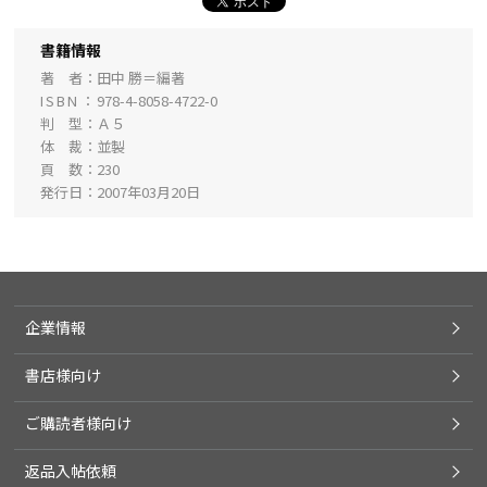
書籍情報
著 者
田中 勝＝編著
ISBN
978-4-8058-4722-0
判 型
Ａ５
体 裁
並製
頁 数
230
発行日
2007年03月20日
企業情報
書店様向け
ご購読者様向け
返品入帖依頼