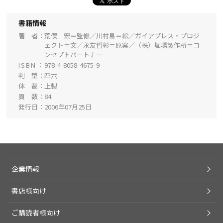
書籍情報
著 者
荒俣 宏＝監修／川村易＝絵／ガイアプレス・プロジ
ェクト＝文／永友哲彰＝原案／（株）堀場製作所＝コ
ンセプトパートナー
ISBN
978-4-8058-4675-9
判 型
四六
体 裁
上製
頁 数
84
発行日
2006年07月25日
企業情報
書店様向け
ご購読者様向け