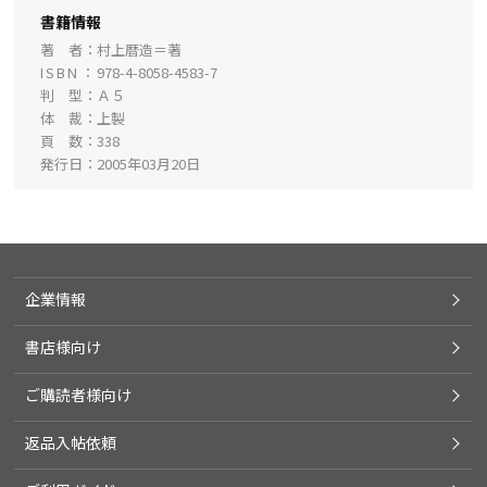
書籍情報
著 者
村上暦造＝著
ISBN
978-4-8058-4583-7
判 型
Ａ５
体 裁
上製
頁 数
338
発行日
2005年03月20日
企業情報
書店様向け
ご購読者様向け
返品入帖依頼