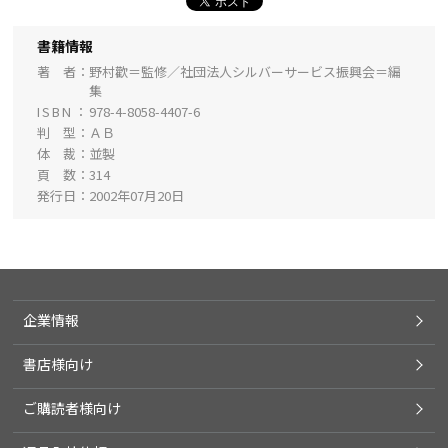
書籍情報
著 者
野村歡＝監修／社団法人シルバーサービス振興会＝編
集
ISBN
978-4-8058-4407-6
判 型
ＡＢ
体 裁
並製
頁 数
314
発行日
2002年07月20日
企業情報
書店様向け
ご購読者様向け